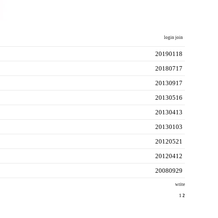
login
join
20190118
20180717
20130917
20130516
20130413
20130103
20120521
20120412
20080929
write
1
2