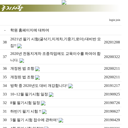
login
join
-
학원 홈페이지에 대하여
2021년 필기 시험(굴삭기,지게차,기중기,로더) 대비반 모
38
20201208
집!!
2020년 전동지게차 조종작업에도 교육이수를 하여야 합
37
20200322
니다.
36
개정된 법 조항
20200211
35
개정된 법 조항
20200211
34
방학 중 2020년도 대비 개강합니다!
20191217
33
10~12월 필기시험 일정
20190925
32
8월 필기시험 일정
20190726
31
하반기 필기 시험 !!
20190627
30
5월 필기 시험 접수에 관하여!
20190429