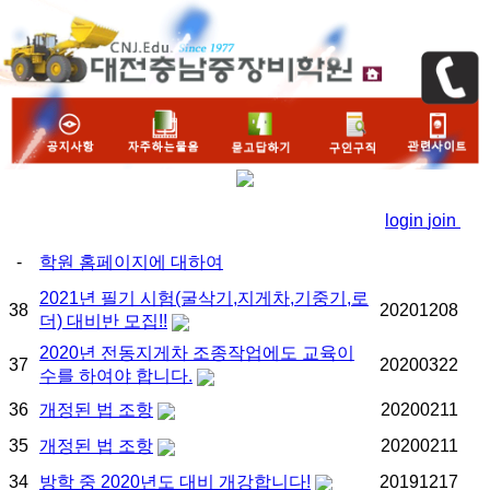
login
join
-
학원 홈페이지에 대하여
2021년 필기 시험(굴삭기,지게차,기중기,로
38
20201208
더) 대비반 모집!!
2020년 전동지게차 조종작업에도 교육이
37
20200322
수를 하여야 합니다.
36
개정된 법 조항
20200211
35
개정된 법 조항
20200211
34
방학 중 2020년도 대비 개강합니다!
20191217